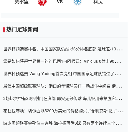
奥尔堡
科灵
VS
热门足球新闻
世界杯预选赛排名：中国国家队仍然以6分排名底部 进球差-13令人
震惊
您是如何获得世界第一的？巴西1-4阿根廷：Vinicius 0射击90分钟
内
世界杯预选赛-Wang Yudong首次亮相 中国国家足球队错过了世界
杯0-2
最佳中国超级联赛球队：港口的年轻球员在一场战斗中闻名 伊万放
弃了泰桑（Taishan）
3场比赛中有23张射门在底部 郭安无效传球 鸟儿被用来摆脱它
Setien痴迷于三名后卫
花钱找麻烦！切尔西以5200万美元的价格购买了菲利克斯 签了7年
并在半年内租了夏窗口
缺少英超联赛金靴位三连胜 海拉德落后6球 只有两个连续三个连续
三靴