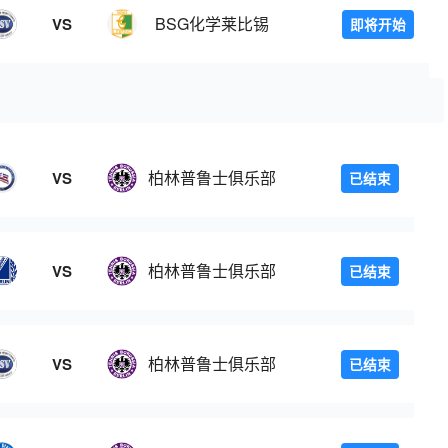
BSG化学莱比锡
VS
即将开始
柏林普鲁士俱乐部
VS
已结束
柏林普鲁士俱乐部
VS
已结束
柏林普鲁士俱乐部
VS
已结束