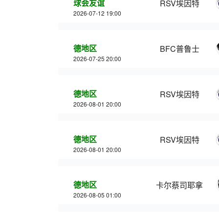
球会友谊
RSV埃因特
2026-07-12 19:00
德地区
BFC普鲁士
2026-07-25 20:00
德地区
RSV埃因特
2026-08-01 20:00
德地区
RSV埃因特
2026-08-01 20:00
德地区
卡尔蔡司耶拿
2026-08-05 01:00