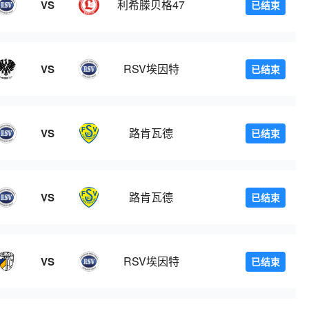
利希滕贝格47
VS
已结束
RSV埃因特
VS
已结束
路肯瓦德
VS
已结束
路肯瓦德
VS
已结束
RSV埃因特
VS
已结束