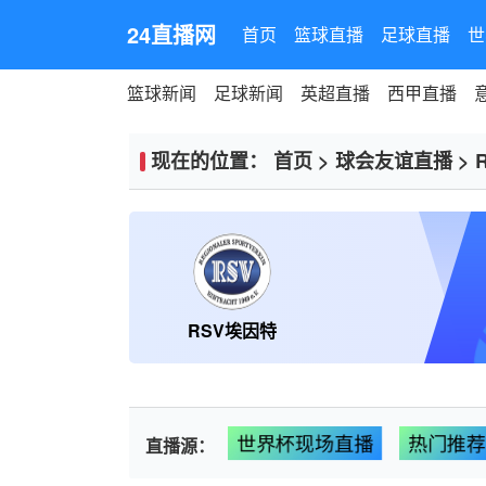
24直播网
首页
篮球直播
足球直播
世
篮球新闻
足球新闻
英超直播
西甲直播
现在的位置：
首页
>
球会友谊直播
>
RSV埃因特
世界杯现场直播
热门推
直播源：