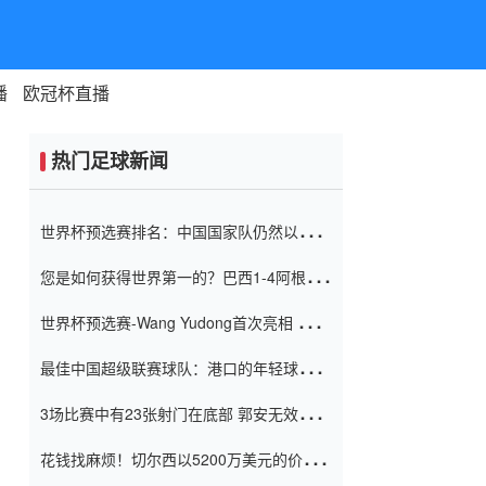
播
欧冠杯直播
热门足球新闻
世界杯预选赛排名：中国国家队仍然以6分
排名底部 进球差-13令人震惊
您是如何获得世界第一的？巴西1-4阿根
廷：Vinicius 0射击90分钟内
世界杯预选赛-Wang Yudong首次亮相 中国
国家足球队错过了世界杯0-2
最佳中国超级联赛球队：港口的年轻球员在
一场战斗中闻名 伊万放弃了泰桑
3场比赛中有23张射门在底部 郭安无效传球
（Taishan）
鸟儿被用来摆脱它 Setien痴迷于三名后卫
花钱找麻烦！切尔西以5200万美元的价格
购买了菲利克斯 签了7年 并在半年内租了夏