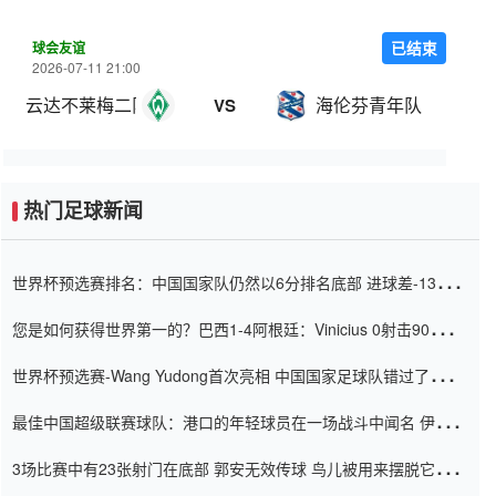
球会友谊
已结束
2026-07-11 21:00
云达不莱梅二队
海伦芬青年队
VS
热门足球新闻
世界杯预选赛排名：中国国家队仍然以6分排名底部 进球差-13令人
震惊
您是如何获得世界第一的？巴西1-4阿根廷：Vinicius 0射击90分钟
内
世界杯预选赛-Wang Yudong首次亮相 中国国家足球队错过了世界
杯0-2
最佳中国超级联赛球队：港口的年轻球员在一场战斗中闻名 伊万放
弃了泰桑（Taishan）
3场比赛中有23张射门在底部 郭安无效传球 鸟儿被用来摆脱它
Setien痴迷于三名后卫