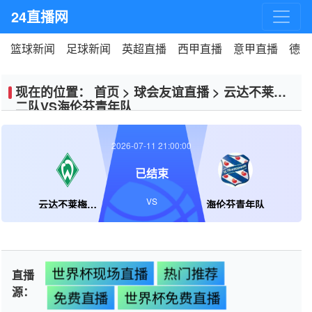
24直播网
篮球新闻
足球新闻
英超直播
西甲直播
意甲直播
德甲
现在的位置：
首页
>
球会友谊直播
>
云达不莱梅
二队VS海伦芬青年队
2026-07-11 21:00:00
已结束
VS
云达不莱梅二队
海伦芬青年队
世界杯现场直播
热门推荐
直播
源：
免费直播
世界杯免费直播