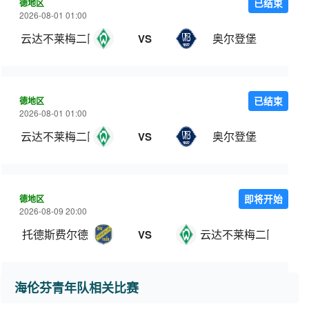
德地区
已结束
2026-08-01 01:00
云达不莱梅二队
奥尔登堡
VS
德地区
已结束
2026-08-01 01:00
云达不莱梅二队
奥尔登堡
VS
德地区
即将开始
2026-08-09 20:00
托德斯费尔德
云达不莱梅二队
VS
海伦芬青年队相关比赛