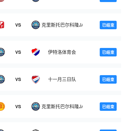
克里斯托巴尔科隆JAS
VS
已结束
伊特洛体育会
VS
已结束
十一月三日队
VS
已结束
克里斯托巴尔科隆JAS
VS
已结束