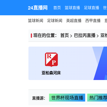
24直播网
首页
篮球直播
足球直播
世
篮球新闻
足球新闻
英超直播
西甲直播
现在的位置：
首页
>
巴拉丙直播
>
亚
亚松森河床
世界杯现场直播
热门推
直播源：