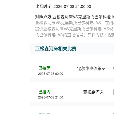
比赛时间: 2026-07-08 21:00:00
对阵双方:
亚松森河床VS克里斯托巴尔科隆J
亚松森河床VS克里斯托巴尔科隆JAS：在线
提供亚松森河床VS克里斯托巴尔科隆JAS
托巴尔科隆JAS的直播信号，只作为技术探
亚松森河床相关比赛
巴拉丙
锡尔维奥佩蒂罗西
2026-07-06 02:00
巴拉丙
亚松森河床
2026-07-08 21:00