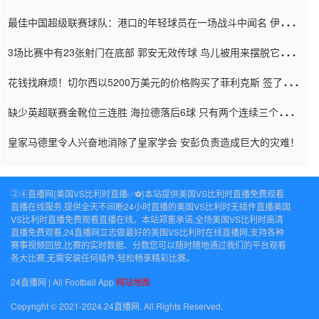
杯0-2
最佳中国超级联赛球队：港口的年轻球员在一场战斗中闻名 伊万放
弃了泰桑（Taishan）
3场比赛中有23张射门在底部 郭安无效传球 鸟儿被用来摆脱它
Setien痴迷于三名后卫
花钱找麻烦！切尔西以5200万美元的价格购买了菲利克斯 签了7年
并在半年内租了夏窗口
缺少英超联赛金靴位三连胜 海拉德落后6球 只有两个连续三个连续
三靴
皇家马德里令人兴奋地消除了皇家学会 安彭负责造成巨大的灾难！
②④直播网{美国VS比利时直播✅⚽️}本站提供美国VS比利时直播免费观看
直播在线服务,提供全天不间断24小时直播的美国VS比利时无插件直播美国
VS比利时直播免费观看直播在线。本站郑重承诺,全场美国VS比利时高清
直播免费观看,24直播网立志做最好的美国VS比利时在线直播网,支持各种
赛事视频回放,比赛的实时数据、分数您可以随时随地通过我们的平台观看
各大比赛,无需安装任何插件,轻松畅享精彩比赛。
24直播网 | All Football App
网站地图
Copyright © 2021-2024 24直播网. All Rights Reserved.