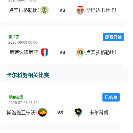
卢宾扎格勒比B队
斯巴达卡杜华斯
VS
波兰丁
即将开始
2026-08-09 00:00
尼萨波隆尼亚
卢宾扎格勒比B队
VS
卡尔科努相关比赛
球会友谊
已结束
2026-07-08 23:30
斯洛维亚宁沃利博茨
卡尔科努
VS