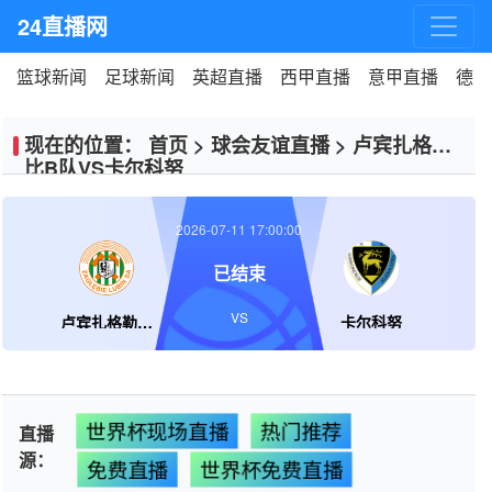
24直播网
篮球新闻
足球新闻
英超直播
西甲直播
意甲直播
德甲
现在的位置：
首页
>
球会友谊直播
>
卢宾扎格勒
比B队VS卡尔科努
2026-07-11 17:00:00
已结束
VS
卢宾扎格勒比B队
卡尔科努
世界杯现场直播
热门推荐
直播
源：
免费直播
世界杯免费直播