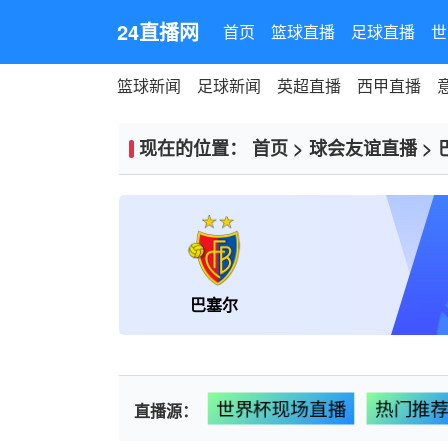
24直播网
首页
篮球直播
足球直播
世
篮球新闻
足球新闻
英超直播
西甲直播
现在的位置：
首页
>
球会友谊直播
>
巴塞尔
世界杯现场直播
热门推
直播源：