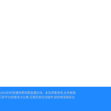
国VS比利时直播免费观看直播在线。本站郑重承诺,全场美国
们的平台观看各大比赛,无需安装任何插件,轻松畅享精彩比