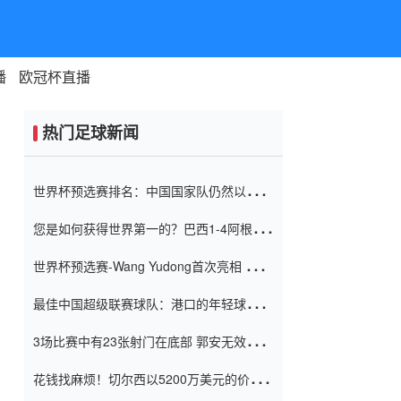
播
欧冠杯直播
热门足球新闻
世界杯预选赛排名：中国国家队仍然以6分
排名底部 进球差-13令人震惊
您是如何获得世界第一的？巴西1-4阿根
廷：Vinicius 0射击90分钟内
世界杯预选赛-Wang Yudong首次亮相 中国
国家足球队错过了世界杯0-2
最佳中国超级联赛球队：港口的年轻球员在
一场战斗中闻名 伊万放弃了泰桑
3场比赛中有23张射门在底部 郭安无效传球
（Taishan）
鸟儿被用来摆脱它 Setien痴迷于三名后卫
花钱找麻烦！切尔西以5200万美元的价格
购买了菲利克斯 签了7年 并在半年内租了夏