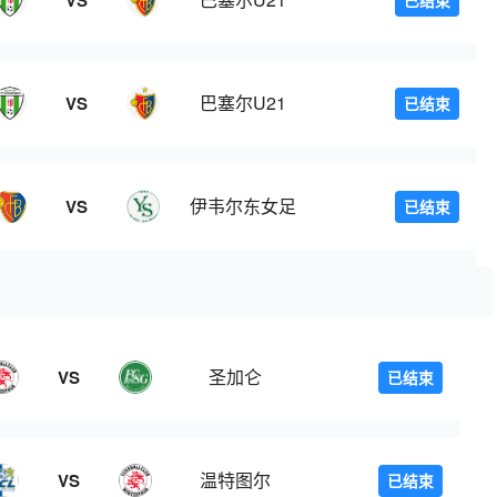
VS
已结束
巴塞尔U21
VS
已结束
伊韦尔东女足
VS
已结束
圣加仑
VS
已结束
温特图尔
VS
已结束