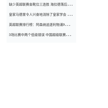
缺少英超联赛金靴位三连胜 海拉德落后6球
窗口
只有两个连续三个连续三靴
皇家马德里令人兴奋地消除了皇家学会 安
彭负责造成巨大的灾难！
英超联赛排行榜：阿森纳追逐利物浦9分 曼
联连续三件坏事
3场比赛中两个低级错误 中国超级联赛的前
守门员很老 是时候让位了 最好的继任者出
现