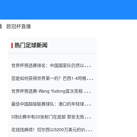
播
欧冠杯直播
热门足球新闻
世界杯预选赛排名：中国国家队仍然以6分
排名底部 进球差-13令人震惊
您是如何获得世界第一的？巴西1-4阿根
廷：Vinicius 0射击90分钟内
世界杯预选赛-Wang Yudong首次亮相 中国
国家足球队错过了世界杯0-2
最佳中国超级联赛球队：港口的年轻球员在
一场战斗中闻名 伊万放弃了泰桑
3场比赛中有23张射门在底部 郭安无效传球
（Taishan）
鸟儿被用来摆脱它 Setien痴迷于三名后卫
花钱找麻烦！切尔西以5200万美元的价格
购买了菲利克斯 签了7年 并在半年内租了夏