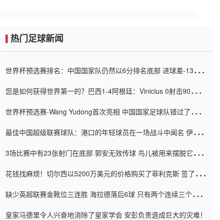
热门足球新闻
世界杯预选赛排名：中国国家队仍然以6分排名底部 进球差-13令人
震惊
您是如何获得世界第一的？巴西1-4阿根廷：Vinicius 0射击90分钟
内
世界杯预选赛-Wang Yudong首次亮相 中国国家足球队错过了世界
杯0-2
最佳中国超级联赛球队：港口的年轻球员在一场战斗中闻名 伊万放
弃了泰桑（Taishan）
3场比赛中有23张射门在底部 郭安无效传球 鸟儿被用来摆脱它
Setien痴迷于三名后卫
花钱找麻烦！切尔西以5200万美元的价格购买了菲利克斯 签了7年
并在半年内租了夏窗口
缺少英超联赛金靴位三连胜 海拉德落后6球 只有两个连续三个连续
三靴
皇家马德里令人兴奋地消除了皇家学会 安彭负责造成巨大的灾难！