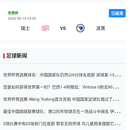
世界杯
已结束
2026-06-19 03:00
瑞士
波黑
VS
足球新闻
世界杯预选赛排名：中国国家队仍然以6分排名底部 进球差-13令人
震惊
您是如何获得世界第一的？巴西1-4阿根廷：Vinicius 0射击90分钟
内
世界杯预选赛-Wang Yudong首次亮相 中国国家足球队错过了世界
杯0-2
最佳中国超级联赛球队：港口的年轻球员在一场战斗中闻名 伊万放
弃了泰桑（Taishan）
3场比赛中有23张射门在底部 郭安无效传球 鸟儿被用来摆脱它
Setien痴迷于三名后卫