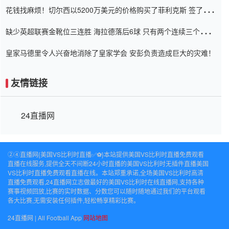
花钱找麻烦！切尔西以5200万美元的价格购买了菲利克斯 签了7年
并在半年内租了夏窗口
缺少英超联赛金靴位三连胜 海拉德落后6球 只有两个连续三个连续
三靴
皇家马德里令人兴奋地消除了皇家学会 安彭负责造成巨大的灾难！
友情链接
24直播网
②④直播网{美国VS比利时直播✅⚽️}本站提供美国VS比利时直播免费观看
直播在线服务,提供全天不间断24小时直播的美国VS比利时无插件直播美国
VS比利时直播免费观看直播在线。本站郑重承诺,全场美国VS比利时高清
直播免费观看,24直播网立志做最好的美国VS比利时在线直播网,支持各种
赛事视频回放,比赛的实时数据、分数您可以随时随地通过我们的平台观看
各大比赛,无需安装任何插件,轻松畅享精彩比赛。
24直播网 | All Football App
网站地图