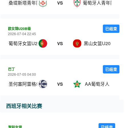
桑堤斯塔青年队
葡萄牙人青年队
VS
欧女锦U20B级
已结束
2026-07-04 22:45
葡萄牙女篮U20
黑山女篮U20
VS
巴丁
已结束
2026-07-05 04:00
圣何塞阿雷格尔
AA葡萄牙人
VS
西班牙相关比赛
智利女甲
已结束