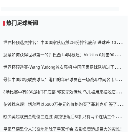
热门足球新闻
世界杯预选赛排名：中国国家队仍然以6分排名底部 进球差-13令人
震惊
您是如何获得世界第一的？巴西1-4阿根廷：Vinicius 0射击90分钟
内
世界杯预选赛-Wang Yudong首次亮相 中国国家足球队错过了世界
杯0-2
最佳中国超级联赛球队：港口的年轻球员在一场战斗中闻名 伊万放
弃了泰桑（Taishan）
3场比赛中有23张射门在底部 郭安无效传球 鸟儿被用来摆脱它
Setien痴迷于三名后卫
花钱找麻烦！切尔西以5200万美元的价格购买了菲利克斯 签了7年
并在半年内租了夏窗口
缺少英超联赛金靴位三连胜 海拉德落后6球 只有两个连续三个连续
三靴
皇家马德里令人兴奋地消除了皇家学会 安彭负责造成巨大的灾难！