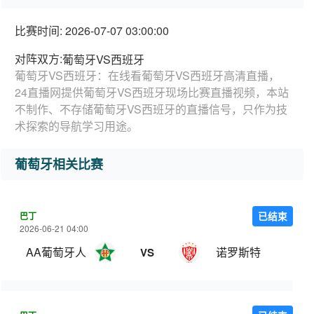
比赛时间: 2026-07-07 03:00:00
对阵双方:
葡萄牙VS西班牙
葡萄牙VS西班牙：在线看葡萄牙VS西班牙高清直播，
24直播网提供葡萄牙VS西班牙现场比赛直播视频，本站
不制作、不存储葡萄牙VS西班牙的直播信号，只作为技
术探索的导航学习用途。
葡萄牙相关比赛
巴丁
已结束
2026-06-21 04:00
AA葡萄牙人
诺罗斯特
VS