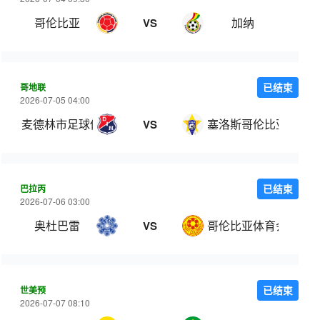
哥伦比亚
加纳
VS
哥地联
已结束
2026-07-05 04:00
麦德林市足球俱乐部
塞洛斯哥伦比亚人
VS
巴拉丙
已结束
2026-07-06 03:00
奥杜巴雷
哥伦比亚体育会
VS
世美预
已结束
2026-07-07 08:10