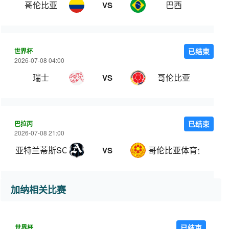
哥伦比亚
巴西
VS
世界杯
已结束
2026-07-08 04:00
瑞士
哥伦比亚
VS
巴拉丙
已结束
2026-07-08 21:00
亚特兰蒂斯SC
哥伦比亚体育会
VS
加纳相关比赛
世界杯
已结束