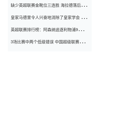
缺少英超联赛金靴位三连胜 海拉德落后6球
窗口
只有两个连续三个连续三靴
皇家马德里令人兴奋地消除了皇家学会 安
彭负责造成巨大的灾难！
英超联赛排行榜：阿森纳追逐利物浦9分 曼
联连续三件坏事
3场比赛中两个低级错误 中国超级联赛的前
守门员很老 是时候让位了 最好的继任者出
现