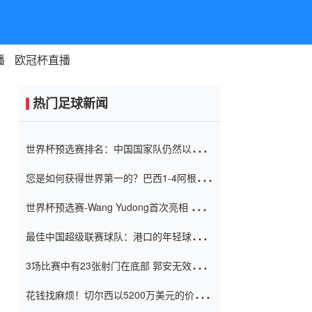
播
欧冠杯直播
热门足球新闻
世界杯预选赛排名：中国国家队仍然以6分
排名底部 进球差-13令人震惊
您是如何获得世界第一的？巴西1-4阿根
廷：Vinicius 0射击90分钟内
世界杯预选赛-Wang Yudong首次亮相 中国
国家足球队错过了世界杯0-2
最佳中国超级联赛球队：港口的年轻球员在
一场战斗中闻名 伊万放弃了泰桑
3场比赛中有23张射门在底部 郭安无效传球
（Taishan）
鸟儿被用来摆脱它 Setien痴迷于三名后卫
花钱找麻烦！切尔西以5200万美元的价格
购买了菲利克斯 签了7年 并在半年内租了夏