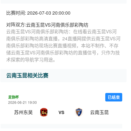
比赛时间: 2026-07-03 20:00:00
对阵双方:
云南玉昆VS河南俱乐部彩陶坊
云南玉昆VS河南俱乐部彩陶坊：在线看云南玉昆VS河
南俱乐部彩陶坊高清直播，24直播网提供云南玉昆VS河
南俱乐部彩陶坊现场比赛直播视频，本站不制作、不存
储云南玉昆VS河南俱乐部彩陶坊的直播信号，只作为技
术探索的导航学习用途。
云南玉昆相关比赛
足协杯
已结束
2026-06-21 19:00
苏州东吴
云南玉昆
VS