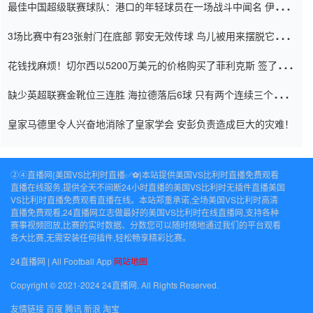
最佳中国超级联赛球队：港口的年轻球员在一场战斗中闻名 伊万放
弃了泰桑（Taishan）
3场比赛中有23张射门在底部 郭安无效传球 鸟儿被用来摆脱它
Setien痴迷于三名后卫
花钱找麻烦！切尔西以5200万美元的价格购买了菲利克斯 签了7年
并在半年内租了夏窗口
缺少英超联赛金靴位三连胜 海拉德落后6球 只有两个连续三个连续
三靴
皇家马德里令人兴奋地消除了皇家学会 安彭负责造成巨大的灾难！
②④直播网{美国VS比利时直播✅⚽️}本站提供美国VS比利时直播免费观看
直播在线服务,提供全天不间断24小时直播的美国VS比利时无插件直播美国
VS比利时直播免费观看直播在线。本站郑重承诺,全场美国VS比利时高清
直播免费观看,24直播网立志做最好的美国VS比利时在线直播网,支持各种
赛事视频回放,比赛的实时数据、分数您可以随时随地通过我们的平台观看
各大比赛,无需安装任何插件,轻松畅享精彩比赛。
24直播网 | All Football App
网站地图
Copyright © 2021-2024 24直播网. All Rights Reserved.
友情链接
百度
腾讯
新浪
淘宝