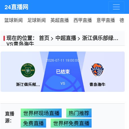
24直播网
篮球新闻
足球新闻
英超直播
西甲直播
意甲直播
德甲
现在的位置：
首页
>
中超直播
>
浙江俱乐部绿城
VS青岛海牛
2026-07-11 19:00:00
已结束
VS
浙江俱乐部绿城
青岛海牛
世界杯现场直播
热门推荐
直播
源：
免费直播
世界杯免费直播