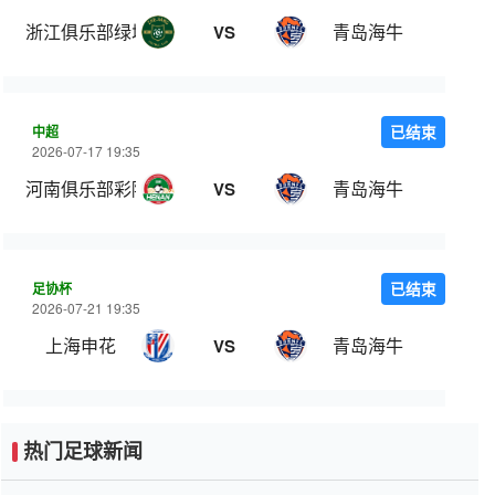
浙江俱乐部绿城
青岛海牛
VS
中超
已结束
2026-07-17 19:35
河南俱乐部彩陶坊
青岛海牛
VS
足协杯
已结束
2026-07-21 19:35
上海申花
青岛海牛
VS
热门足球新闻