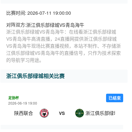
比赛时间: 2026-07-11 19:00:00
对阵双方:
浙江俱乐部绿城VS青岛海牛
浙江俱乐部绿城VS青岛海牛：在线看浙江俱乐部绿城
VS青岛海牛高清直播，24直播网提供浙江俱乐部绿城
VS青岛海牛现场比赛直播视频，本站不制作、不存储浙
江俱乐部绿城VS青岛海牛的直播信号，只作为技术探索
的导航学习用途。
浙江俱乐部绿城相关比赛
足协杯
已结束
2026-06-19 19:00
陕西联合
浙江俱乐部绿城
VS