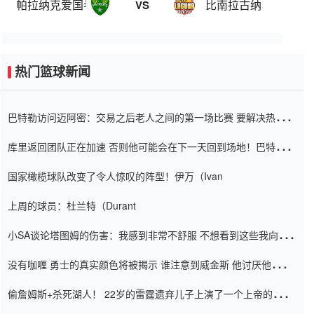
帕拉纳克爱国者
比南拉古纳
VS
热门篮球新闻
巴特勒访问迈阿密：交易之后老人之间的第一场比赛 要解决热情的
怨恨
库里返回团队正在加速 否则他可能会在下一天回到场地！巴特勒迈
阿密的纸牌游戏引起了人们的关注
国家橄榄球队改变了令人惊叹的阵型！伊万（Ivan
上周的球员：杜兰特（Durant
小SA谈论塔图姆的伤害：我感到非常不舒服 不想看到这些我向他
道歉
没有咖喱 勇士的真实颜色将被揭示 谁注意到威金斯 他讨厌他的老
老板
偷詹姆斯+杀死湖人！ 22岁的雷霆遗弃儿子上演了一个上帝的剧
本：疯狂的反击争夺1亿元人民币的合同