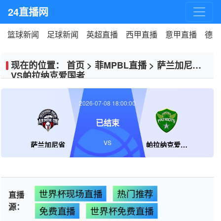
24直播网
篮球新闻
足球新闻
英超直播
西甲直播
意甲直播
德甲
现在的位置：
首页
>
菲MPBL直播
>
萨兰加尼省
VS帕拉纳克爱国者
2026-07-08 18:00:00
已结束
VS
萨兰加尼省
帕拉纳克爱国者
世界杯现场直播
热门推荐
直播
源：
免费直播
世界杯免费直播