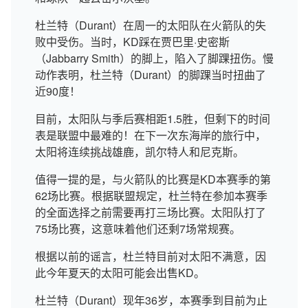
杜兰特（Durant）在周一的太阳队在火箭队的失
败中受伤。当时，KD踩在贾巴里·史密斯
（Jabbarry Smith）的脚上，陷入了脚踝扭伤。慢
动作表明，杜兰特（Durant）的脚踝当时扭曲了
近90度！
目前，太阳队与季后赛相距1.5胜，但剩下的时间
表是联盟中最难的！在下一次东海岸的旅行中，
太阳将连续挑战雄鹿，凯尔特人和尼克斯。
值得一提的是，与火箭队的比赛是KD本赛季的第
62场比赛。根据联盟规定，杜兰特在参加本赛季
的全面选择之前需要再打三场比赛。太阳队打了
75场比赛，这意味着他们还剩7场常规赛。
根据以前的谣言，杜兰特目前对太阳不满意，因
此今年夏天的太阳可能会出售KD。
杜兰特（Durant）现年36岁，本赛季到目前为止