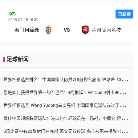
中乙
已结束
2026-07-19 19:30
海门珂缔缘
兰州陇原竞技天佑德
VS
足球新闻
世界杯预选赛排名：中国国家队仍然以6分排名底部 进球差-13令人
震惊
您是如何获得世界第一的？巴西1-4阿根廷：Vinicius 0射击90分钟
内
世界杯预选赛-Wang Yudong首次亮相 中国国家足球队错过了世界
杯0-2
最佳中国超级联赛球队：港口的年轻球员在一场战斗中闻名 伊万放
弃了泰桑（Taishan）
3场比赛中有23张射门在底部 郭安无效传球 鸟儿被用来摆脱它
Setien痴迷于三名后卫