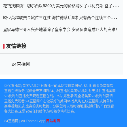
花钱找麻烦！切尔西以5200万美元的价格购买了菲利克斯 签了7年
并在半年内租了夏窗口
缺少英超联赛金靴位三连胜 海拉德落后6球 只有两个连续三个连续
三靴
皇家马德里令人兴奋地消除了皇家学会 安彭负责造成巨大的灾难！
友情链接
24直播网
②④直播网{美国VS比利时直播✅⚽️}本站提供美国VS比利时直播免费观看
直播在线服务,提供全天不间断24小时直播的美国VS比利时无插件直播美国
VS比利时直播免费观看直播在线。本站郑重承诺,全场美国VS比利时高清
直播免费观看,24直播网立志做最好的美国VS比利时在线直播网,支持各种
赛事视频回放,比赛的实时数据、分数您可以随时随地通过我们的平台观看
各大比赛,无需安装任何插件,轻松畅享精彩比赛。
24直播网 | All Football App
网站地图